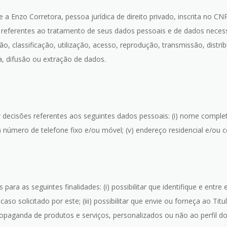
e a Enzo Corretora, pessoa jurídica de direito privado, inscrita no 
referentes ao tratamento de seus dados pessoais e de dados necess
o, classificação, utilização, acesso, reprodução, transmissão, dis
a, difusão ou extração de dados.
decisões referentes aos seguintes dados pessoais: (i) nome completo
(iv) número de telefone fixo e/ou móvel; (v) endereço residencial e/ou
a as seguintes finalidades: (i) possibilitar que identifique e entre em
aso solicitado por este; (iii) possibilitar que envie ou forneça ao Ti
 propaganda de produtos e serviços, personalizados ou não ao perfil do 