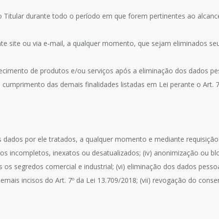
 Titular durante todo o período em que forem pertinentes ao alcance 
ente site ou via e-mail, a qualquer momento, que sejam eliminados s
fornecimento de produtos e/ou serviços após a eliminação dos dados 
cumprimento das demais finalidades listadas em Lei perante o Art. 7º
os dados por ele tratados, a qualquer momento e mediante requisição
ados incompletos, inexatos ou desatualizados; (iv) anonimização ou bl
 os segredos comercial e industrial; (vi) eliminação dos dados pesso
mais incisos do Art. 7º da Lei 13.709/2018; (vii) revogação do consen