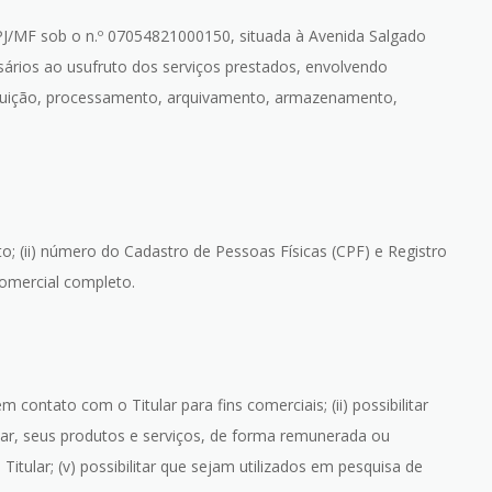
CNPJ/MF sob o n.º 07054821000150, situada à Avenida Salgado
ários ao usufruto dos serviços prestados, envolvendo
tribuição, processamento, arquivamento, armazenamento,
; (ii) número do Cadastro de Pessoas Físicas (CPF) e Registro
 comercial completo.
 contato com o Titular para fins comerciais; (ii) possibilitar
tular, seus produtos e serviços, de forma remunerada ou
Titular; (v) possibilitar que sejam utilizados em pesquisa de