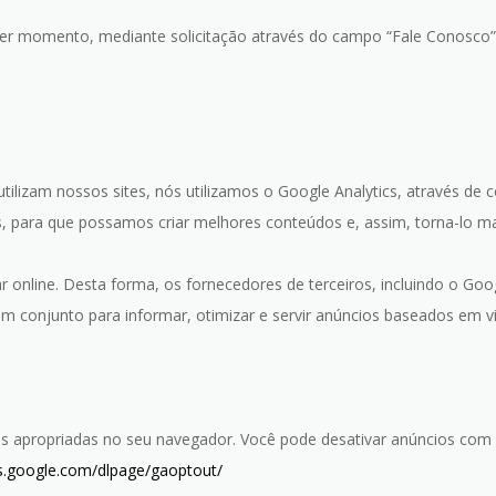
uer momento, mediante solicitação através do campo “Fale Conosco” 
lizam nossos sites, nós utilizamos o Google Analytics, através de 
es, para que possamos criar melhores conteúdos e, assim, torna-lo mai
ar online. Desta forma, os fornecedores de terceiros, incluindo o G
em conjunto para informar, otimizar e servir anúncios baseados em vis
ões apropriadas no seu navegador. Você pode desativar anúncios c
ls.google.com/dlpage/gaoptout/