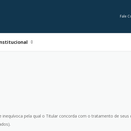
Fale C
Institucional
e
e inequívoca pela qual o Titular concorda com o tratamento de seus 
ados).