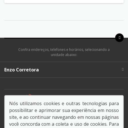
Confira endereços, telefones e horários, selecionando a
unidade abaixo:
Enzo Corretora
DESACELERE. SEU BEM MAIOR É A VIDA.
Nós utilizamos cookies e outras tecnologias para
possibilitar e aprimorar sua experiência em nosso
site, e ao continuar navegando em nossas páginas
você concorda com a coleta e uso de cookies. Para