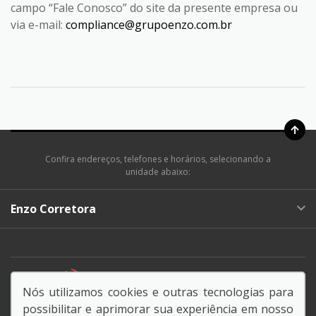
campo “Fale Conosco” do site da presente empresa ou
via e-mail:
compliance@grupoenzo.com.br
Confira endereços, telefones e horários, selecionando a
unidade abaixo:
Enzo Corretora
DESACELERE. SEU BEM MAIOR É A VIDA.
Nós utilizamos cookies e outras tecnologias para
possibilitar e aprimorar sua experiência em nosso