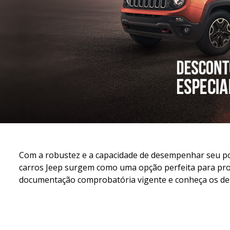
Com a robustez e a capacidade de desempenhar seu po
carros Jeep surgem como uma opção perfeita para pro
documentação comprobatória vigente e conheça os de