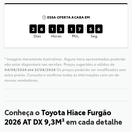
ESSA OFERTA ACABA EM
2
6
1
3
1
7
5
5
Dias
Horas
Min.
Seg.
* Imagens meramente ilustrativas. Alguns itens apresentados poderão
não estar disponíveis nas versões. Preços sugeridos e válidos de
04/08/2026 até 31/08/2026
Os preços poderão ser modificados sem
aviso prévio. Consulte e confirme todas as informações com um de
nossos vendedores.
Conheça o
Toyota Hiace Furgão
2026 AT DX 9,3M³
em cada detalhe