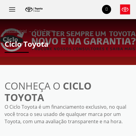
Página Inicial
Ciclo Toyota
Ciclo Toyota
CONHEÇA O
CICLO
TOYOTA
O Ciclo Toyota é um financiamento exclusivo, no qual
você troca o seu usado de qualquer marca por um
Toyota, com uma avaliação transparente e na hora.