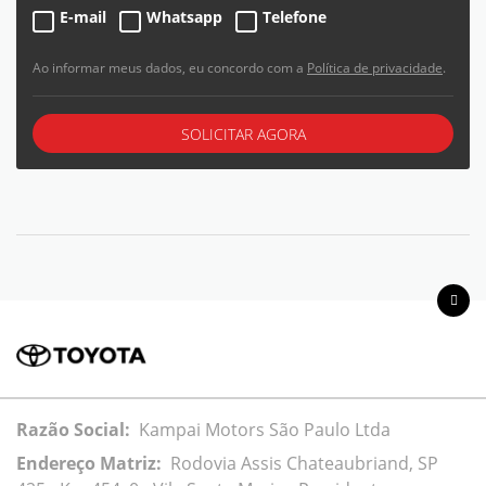
E-mail
Whatsapp
Telefone
Ao informar meus dados, eu concordo com a
Política de privacidade
.
SOLICITAR AGORA
Razão Social:
Kampai Motors São Paulo Ltda
Endereço Matriz:
Rodovia Assis Chateaubriand, SP