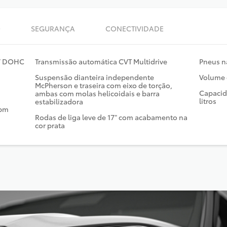
O
SEGURANÇA
CONECTIVIDADE
6V DOHC
Transmissão automática CVT Multidrive
Pneus n
Suspensão dianteira independente
Volume 
McPherson e traseira com eixo de torção,
Capacid
ambas com molas helicoidais e barra
litros
estabilizadora
rpm
Rodas de liga leve de 17" com acabamento na
cor prata