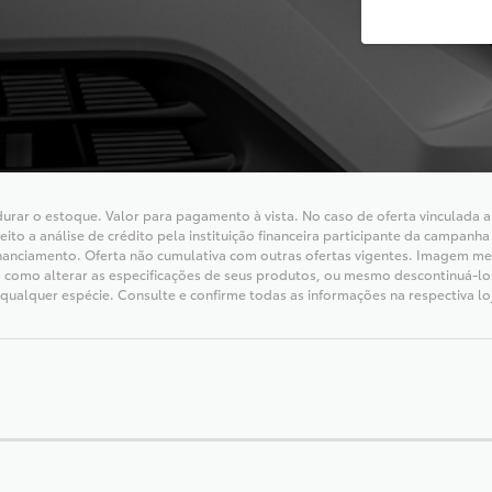
rar o estoque. Valor para pagamento à vista. No caso de oferta vinculada a f
ito a análise de crédito pela instituição financeira participante da campan
anciamento. Oferta não cumulativa com outras ofertas vigentes. Imagem mera
 bem como alterar as especificações de seus produtos, ou mesmo descontinuá-
qualquer espécie. Consulte e confirme todas as informações na respectiva lo