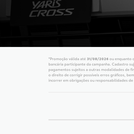
*Promoção válida até
31/08/2026
ou enquanto du
bancária participante da campanha. Cadastro suje
pagamentos sujeitos a outras modalidades de fin
o direito de corrigir possíveis erros gráficos,
incorrer em obrigações ou responsabilidades de 