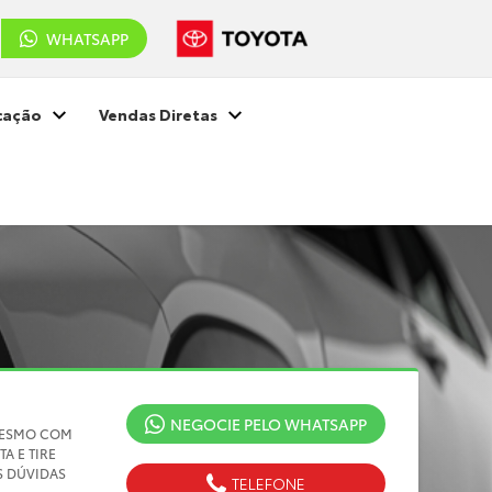
WHATSAPP
cação
Vendas Diretas
NEGOCIE PELO WHATSAPP
MESMO COM
TA E TIRE
S DÚVIDAS
TELEFONE