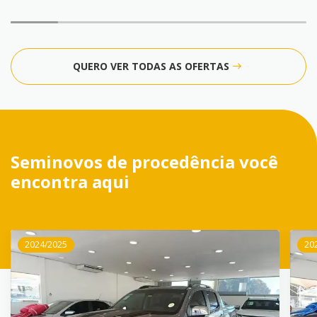
QUERO VER TODAS AS OFERTAS
Seminovos de procedência você
encontra aqui
2024/2025
20