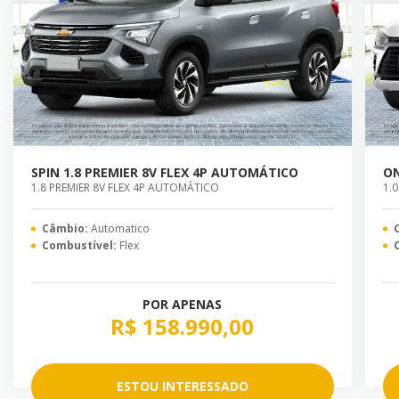
SPIN 1.8 PREMIER 8V FLEX 4P AUTOMÁTICO
ON
1.8 PREMIER 8V FLEX 4P AUTOMÁTICO
1.
Câmbio:
Automatico
Combustível:
Flex
POR APENAS
R$ 158.990,00
ESTOU INTERESSADO