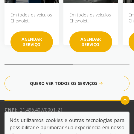
Em todos os veículos
Em todos os veículos
Em
Chevrolet!
Chevrolet!
Ch
AGENDAR
AGENDAR
SERVIÇO
SERVIÇO
QUERO VER TODOS OS SERVIÇOS
CNPJ:
21.496.407/0001-21
Razão Social:
NACAO CONCESSIONARIA DE VEICULOS
Nós utilizamos cookies e outras tecnologias para
LTDA
possibilitar e aprimorar sua experiência em nosso