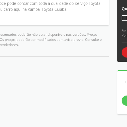
ocê pode contar com toda a qualidade do serviço Toyota
Qu
eu carro aqui na Kampai Toyota Cuiabá.
Ao 
resentados poderão não estar disponíveis nas versões. Preços
Pol
 Os preços poderão ser modificados sem aviso prévio. Consulte e
vendedores.