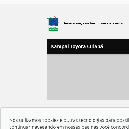
Desacelere, seu bem maior é a vida.
Kampai Toyota Cuiabá
Razão Social:
Kampai Motors Mato G
Nós utilizamos cookies e outras tecnologias para possib
Endereço Matriz:
Avenida República 
continuar navegando em nossas páginas você concorda c