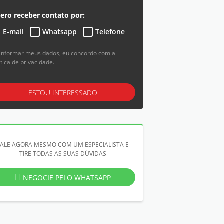
ero receber contato por:
E-mail
Whatsapp
Telefone
informar meus dados, eu concordo com a
ítica de privacidade
.
ESTOU INTERESSADO
FALE AGORA MESMO COM UM ESPECIALISTA E
TIRE TODAS AS SUAS DÚVIDAS
NEGOCIE PELO WHATSAPP