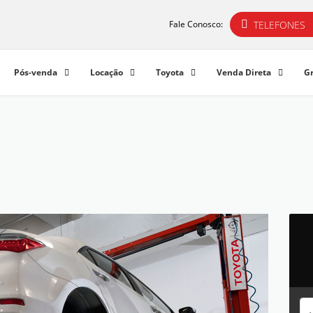
TELEFONES
Fale Conosco:
Pós-venda
Locação
Toyota
Venda Direta
G