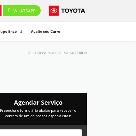
WHATSAPP
rupo Enzo
Avalie seu Carro
← VOLTAR PARA A PÁGINA ANTERIOR
Agendar Serviço
Preencha o formulário abaixo para receber o
contato de um de nossos especialistas: