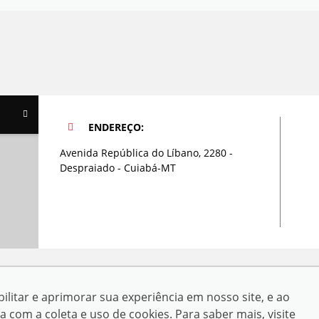
ENDEREÇO:
Avenida República do Líbano, 2280 -
Despraiado - Cuiabá-MT
rosso Ltda
ilitar e aprimorar sua experiência em nosso site, e ao
do Líbano, 2280 - Despraiado - Cuiabá-MT
om a coleta e uso de cookies. Para saber mais, visite