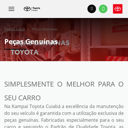
Página Inicial
Peças Genuínas
Peças Genuínas
SIMPLESMENTE O MELHOR PARA O
SEU CARRO
Na Kampai Toyota Cuiabá a excelência da manutenção
do seu veículo é garantida com a utilização exclusiva de
peças genuínas. Fabricadas especialmente para o seu
carro e seguindo o Padrão de Qualidade Toyota, as