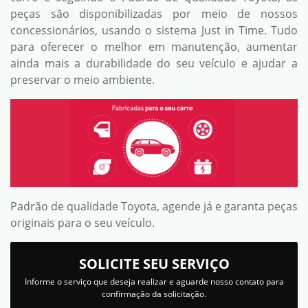
peças são disponibilizadas por meio de nossos
concessionários, usando o sistema Just in Time. Tudo
para oferecer o melhor em manutenção, aumentar
ainda mais a durabilidade do seu veículo e ajudar a
preservar o meio ambiente.
Padrão de qualidade Toyota, agende já e garanta peças
originais para o seu veículo.
SOLICITE SEU SERVIÇO
Informe o serviço que deseja realizar e aguarde nosso contato para
confirmação da solicitação.