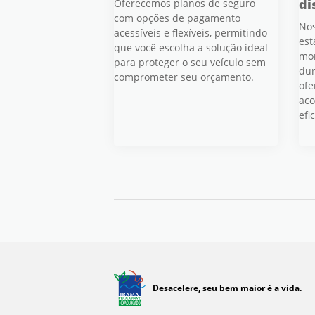
di
Oferecemos planos de seguro
com opções de pagamento
Nos
acessíveis e flexíveis, permitindo
est
que você escolha a solução ideal
mom
para proteger o seu veículo sem
dur
comprometer seu orçamento.
ofe
aco
efi
Desacelere, seu bem maior é a vida.