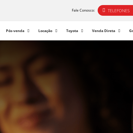
TELEFONES
Fale Conosco:
Pós-venda
Locação
Toyota
Venda Direta
G