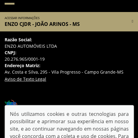
ACESSAR INFORMAÇÕES
ENZO CJDR - JOÃO ARINOS - MS
Razão Social:
ENZO AUTOMÓVEIS LTDA
CNPJ:
20.276.965/0001-19
Endereço Matriz:
Av. Costa e Silva, 295 - Vila Progresso - Campo Grande-MS
Aviso de Texto Legal
Desacelere. Seu bem maior é a vida.
Nós utilizamos cookies e outras tecnologias para
possibilitar e aprimorar sua experiência em nosso
SIGA-NOS:
site, e ao continuar navegando em nossas páginas
você concorda com a coleta e uso de cookies. Para