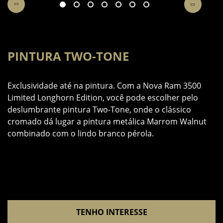
PINTURA TWO-TONE
6
Exclusividade até na pintura. Com a Nova Ram 3500
e
Limited Longhorn Edition, você pode escolher pelo
A
deslumbrante pintura Two-Tone, onde o clássico
m
cromado dá lugar a pintura metálica Marrom Walnut
p
combinado com o lindo branco pérola.
TENHO INTERESSE