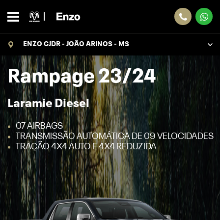
ENZO CJDR - JOÃO ARINOS - MS
Rampage 23/24
Laramie Diesel
07 AIRBAGS
TRANSMISSÃO AUTOMÁTICA DE 09 VELOCIDADES
TRAÇÃO 4X4 AUTO E 4X4 REDUZIDA