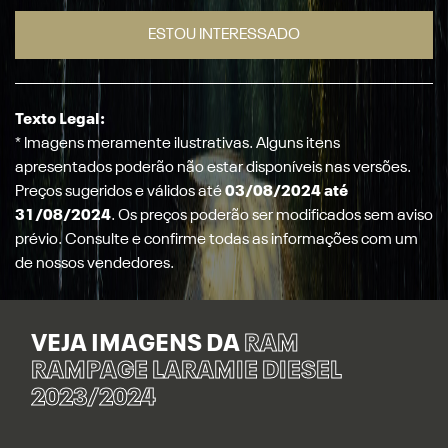
ESTOU INTERESSADO
Texto Legal:
* Imagens meramente ilustrativas. Alguns itens
apresentados poderão não estar disponíveis nas versões.
Preços sugeridos e válidos até
03/08/2024 até
31/08/2024
. Os preços poderão ser modificados sem aviso
prévio. Consulte e confirme todas as informações com um
de nossos vendedores.
VEJA IMAGENS DA
RAM
RAMPAGE LARAMIE DIESEL
2023/2024