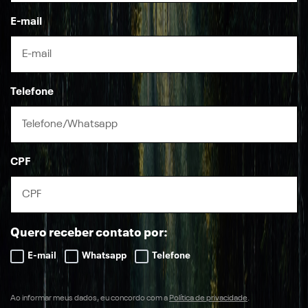
E-mail
Telefone
CPF
Quero receber contato por:
E-mail
Whatsapp
Telefone
Ao informar meus dados, eu concordo com a
Política de privacidade
.