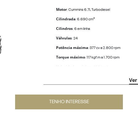
Motor
: Cummins 6.7L Turbodiesel
Cilindrada
: 6.690 cm³
Cilindros
: 6 em linha
Válvulas
: 24
Potência máxima
: 377 cv a 2.800 rpm
Torque máximo
: 117 kgf.m a 1.700 rpm
Velocidade máxima
: 160 km/h
Transmissão
: Automática de 6 velocidades
Ver
TENHO INTERESSE