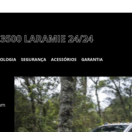
3500 LARAMIE 24/24
NOLOGIA
SEGURANÇA
ACESSÓRIOS
GARANTIA
MOTOR CUMMINS®
MAIOR
TURBODIESEL 6.7L
Ram
Leve até 
a picape 
Alta performance em qualquer terreno.
mercado.
Experimente o motor Cummins® Turbodiesel
6.7l: são 377 cavalos de potência e 1.150 Nm