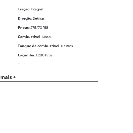
Tração
: Integral
Direção
: Elétrica
Pneus
: 275/70 R18
Combustível
: Diesel
Tanque de combustível
: 117 litros
Caçamba
: 1.280 litros
Portas
: 4
Lugares
: 5
 mais +