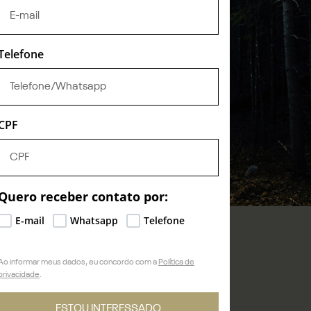
Telefone
CPF
Quero receber contato por:
E-mail
Whatsapp
Telefone
Ao informar meus dados, eu concordo com a
Política de
privacidade
.
ESTOU INTERESSADO