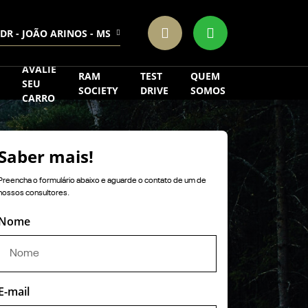
DR - JOÃO ARINOS - MS
AVALIE
RAM
TEST
QUEM
SEU
SOCIETY
DRIVE
SOMOS
CARRO
Saber mais!
Preencha o formulário abaixo e aguarde o contato de um de
nossos consultores.
Nome
E-mail